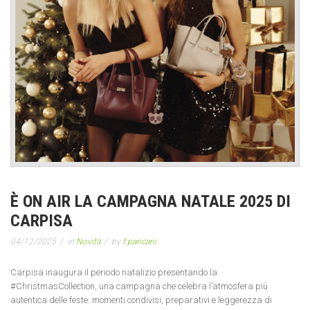
È ON AIR LA CAMPAGNA NATALE 2025 DI
CARPISA
04/12/2025
in
Novità
by
f.pancani
Carpisa inaugura il periodo natalizio presentando la
#ChristmasCollection, una campagna che celebra l’atmosfera più
autentica delle feste: momenti condivisi, preparativi e leggerezza di