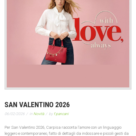
SAN VALENTINO 2026
06/02/2026
in
Novità
by
f.pancani
Per San Valentino 2026, Carpisa racconta l’amore con un linguaggio
leggero e contemporaneo, fatto di dettagli da indossare e piccoli gesti da