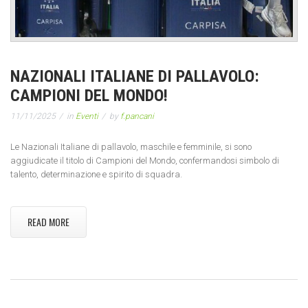
NAZIONALI ITALIANE DI PALLAVOLO:
CAMPIONI DEL MONDO!
11/11/2025
in
Eventi
by
f.pancani
Le Nazionali Italiane di pallavolo, maschile e femminile, si sono
aggiudicate il titolo di Campioni del Mondo, confermandosi simbolo di
talento, determinazione e spirito di squadra.
READ MORE