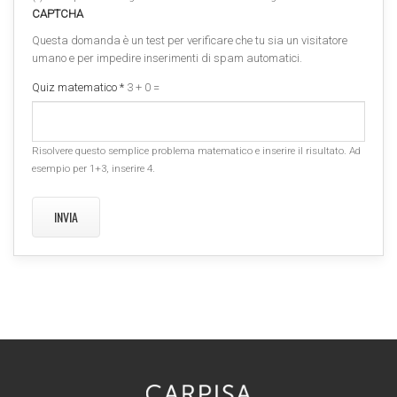
CAPTCHA
Questa domanda è un test per verificare che tu sia un visitatore
umano e per impedire inserimenti di spam automatici.
Quiz matematico
*
3 + 0 =
Risolvere questo semplice problema matematico e inserire il risultato. Ad
esempio per 1+3, inserire 4.