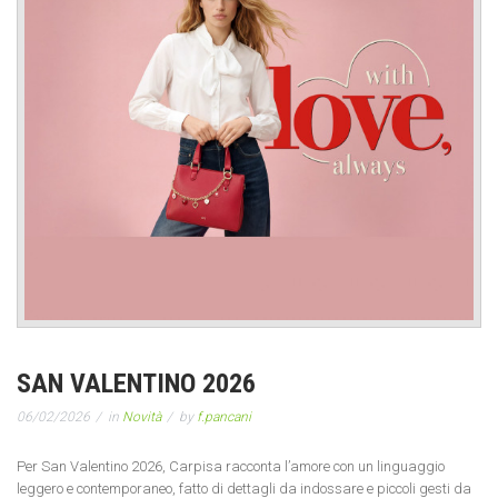
SAN VALENTINO 2026
06/02/2026
in
Novità
by
f.pancani
Per San Valentino 2026, Carpisa racconta l’amore con un linguaggio
leggero e contemporaneo, fatto di dettagli da indossare e piccoli gesti da