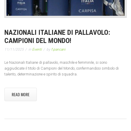
NAZIONALI ITALIANE DI PALLAVOLO:
CAMPIONI DEL MONDO!
11/11/2025
in
Eventi
by
f.pancani
Le Nazionali Italiane di pallavolo, maschile e femminile, si sono
aggiudicate il titolo di Campioni del Mondo, confermandosi simbolo di
talento, determinazione e spirito di squadra.
READ MORE