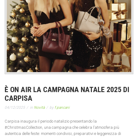
È ON AIR LA CAMPAGNA NATALE 2025 DI
CARPISA
04/12/2025
in
Novità
by
f.pancani
Carpisa inaugura il periodo natalizio presentando la
#ChristmasCollection, una campagna che celebra l’atmosfera più
autentica delle feste: momenti condivisi, preparativi e leggerezza di