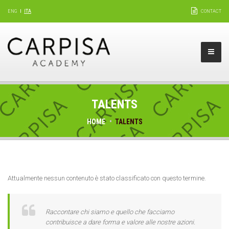
ENG
ITA
CONTACT
TALENTS
HOME
TALENTS
Attualmente nessun contenuto è stato classificato con questo termine.
Raccontare chi siamo e quello che facciamo
contribuisce a dare forma e valore alle nostre azioni.