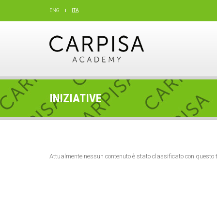
ENG
ITA
INIZIATIVE
Attualmente nessun contenuto è stato classificato con questo 