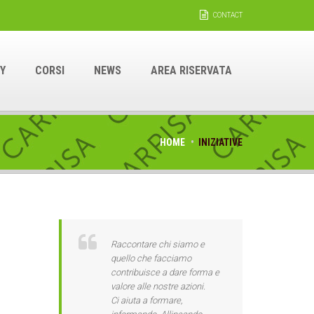
CONTACT
Y
CORSI
NEWS
AREA RISERVATA
HOME
INIZIATIVE
Raccontare chi siamo e
quello che facciamo
contribuisce a dare forma e
valore alle nostre azioni.
Ci aiuta a formare,