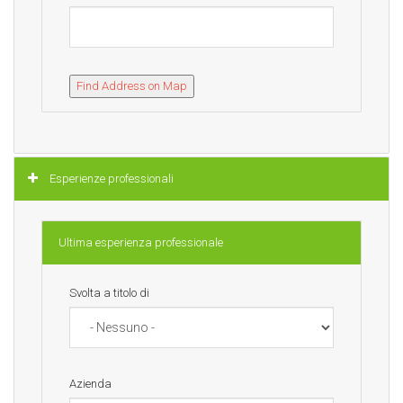
Find Address on Map
Nascondi
Esperienze professionali
Ultima esperienza professionale
Svolta a titolo di
Azienda