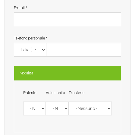
E-mail
*
Telefono personale
*
Mobilità
Patente
Automunito
Trasferte
Patente
Automunito
Trasferte