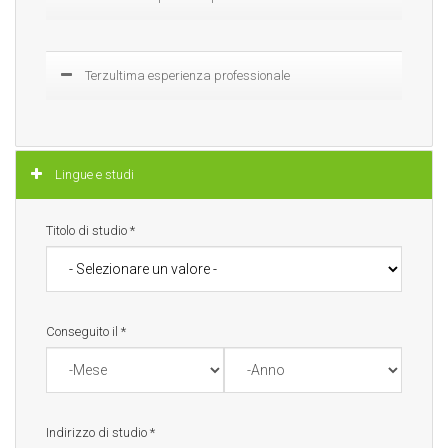
Mostra
Terzultima esperienza professionale
Nascondi
Lingue e studi
Titolo di studio
*
Conseguito il
*
Mese
Anno
Indirizzo di studio
*