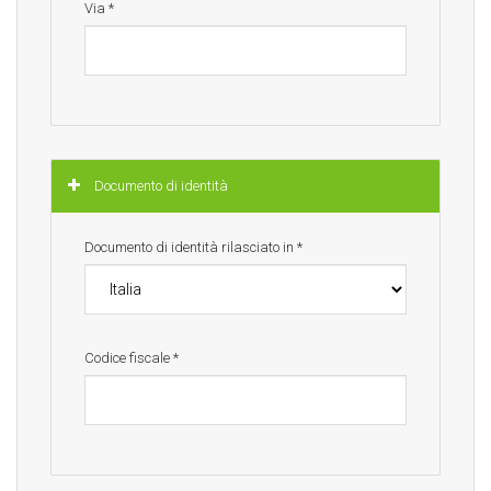
Via
*
Nascondi
Documento di identità
Documento di identità rilasciato in
*
Codice fiscale
*