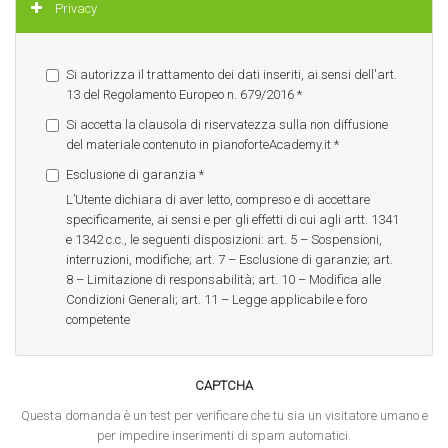
Nascondi
Privacy
Si autorizza il trattamento dei dati inseriti, ai sensi dell'art.
13 del Regolamento Europeo n. 679/2016
*
Si accetta la clausola di riservatezza sulla non diffusione
del materiale contenuto in pianoforteAcademy.it
*
Esclusione di garanzia
*
L’Utente dichiara di aver letto, compreso e di accettare
specificamente, ai sensi e per gli effetti di cui agli artt. 1341
e 1342 c.c., le seguenti disposizioni: art. 5 – Sospensioni,
interruzioni, modifiche; art. 7 – Esclusione di garanzie; art.
8 – Limitazione di responsabilità; art. 10 – Modifica alle
Condizioni Generali; art. 11 – Legge applicabile e foro
competente
CAPTCHA
Questa domanda è un test per verificare che tu sia un visitatore umano e
per impedire inserimenti di spam automatici.