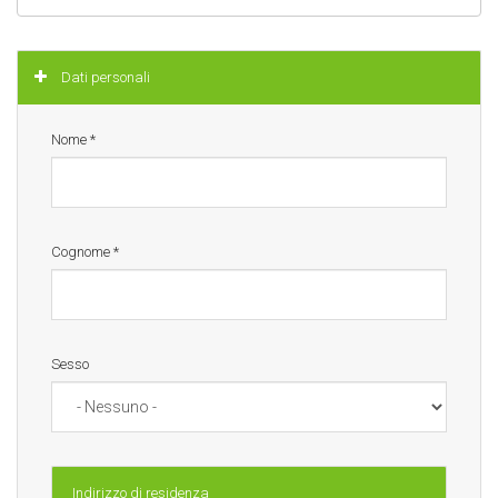
Nascondi
Dati personali
Nome
*
Cognome
*
Sesso
Indirizzo di residenza