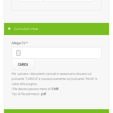
Nascondi
Curriculum Vitae
Allega CV
*
Per salvare i documenti caricati è necessario cliccare sul
pulsante "CARICA" e successivamente sul pulsante "INVIA" in
calce alla pagina.
I file devono pesare meno di
5 MB
.
Tipi di file permessi:
pdf
.