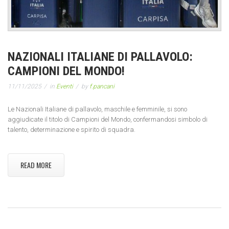
NAZIONALI ITALIANE DI PALLAVOLO:
CAMPIONI DEL MONDO!
11/11/2025
in
Eventi
by
f.pancani
Le Nazionali Italiane di pallavolo, maschile e femminile, si sono
aggiudicate il titolo di Campioni del Mondo, confermandosi simbolo di
talento, determinazione e spirito di squadra.
READ MORE