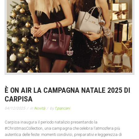
È ON AIR LA CAMPAGNA NATALE 2025 DI
CARPISA
04/12/2025
in
Novità
by
f.pancani
Carpisa inaugura il periodo natalizio presentando la
#ChristmasCollection, una campagna che celebra l’atmosfera più
autentica delle feste: momenti condivisi, preparativi e leggerezza di