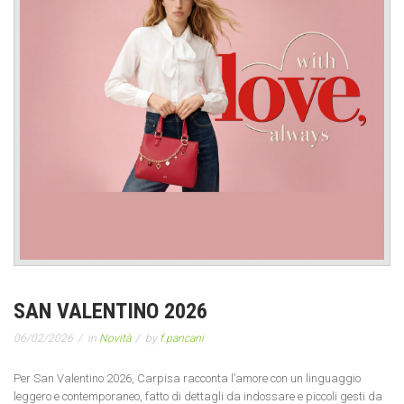
SAN VALENTINO 2026
06/02/2026
in
Novità
by
f.pancani
Per San Valentino 2026, Carpisa racconta l’amore con un linguaggio
leggero e contemporaneo, fatto di dettagli da indossare e piccoli gesti da