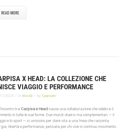
READ MORE
ARPISA X HEAD: LA COLLEZIONE CHE
NISCE VIAGGIO E PERFORMANCE
11/2025
in
Novità
by
f.pancani
l’incontro tra
Carpisa e Head
nasce una collaborazione che celebra il
imento in tutte le sue forme. Due mondi diversi ma complementari — il
ggio e lo sport — si uniscono per dare vita a una linea che racconta
rgia, libertà e performance, pensata per chi vive in continuo movimento.