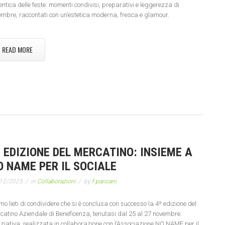
entica delle feste: momenti condivisi, preparativi e leggerezza di
embre, raccontati con un’estetica moderna, fresca e glamour.
READ MORE
ª EDIZIONE DEL MERCATINO: INSIEME A
O NAME PER IL SOCIALE
12/2025
in
Collaborazioni
by
f.pancani
mo lieti di condividere che si è conclusa con successo la 4ª edizione del
catino Aziendale di Beneficenza, tenutasi dal 25 al 27 novembre.
niziativa, realizzata in collaborazione con l’Associazione NO NAME per il