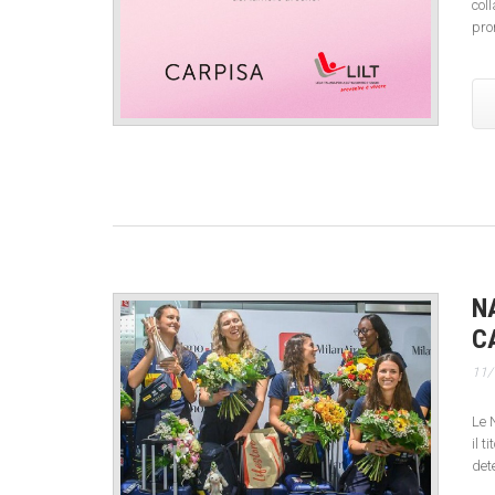
col
pro
N
C
11/
Le 
il 
det