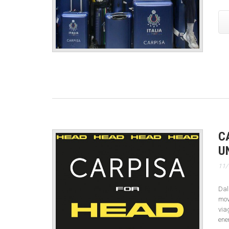
C
U
11/
Dal
mov
via
ene