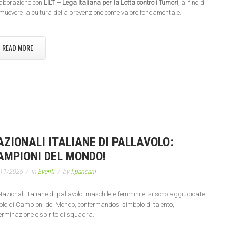
laborazione con
LILT – Lega Italiana per la Lotta contro i Tumori
, al fine di
muovere la cultura della prevenzione come valore fondamentale.
READ MORE
AZIONALI ITALIANE DI PALLAVOLO:
AMPIONI DEL MONDO!
11/2025
in
Eventi
by
f.pancani
Nazionali Italiane di pallavolo, maschile e femminile, si sono aggiudicate
titolo di Campioni del Mondo, confermandosi simbolo di talento,
erminazione e spirito di squadra.