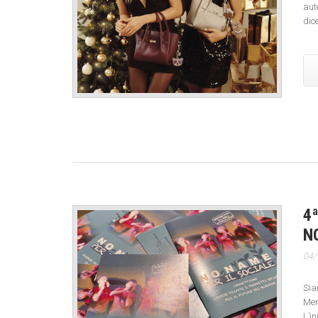
aut
dic
4
N
04/
Sia
Mer
L’i