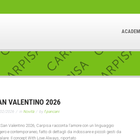
ACADEM
AN VALENTINO 2026
02/2026
in
Novità
by
f.pancani
 San Valentino 2026, Carpisa racconta l’amore con un linguaggio
gero e contemporaneo, fatto di dettagli da indossare e piccoli gesti da
alare. Il concept With Love Always, riportato