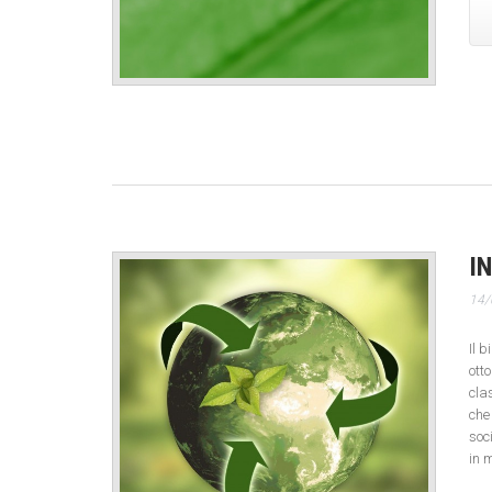
I
14/
Il 
ott
cla
che
soc
in 