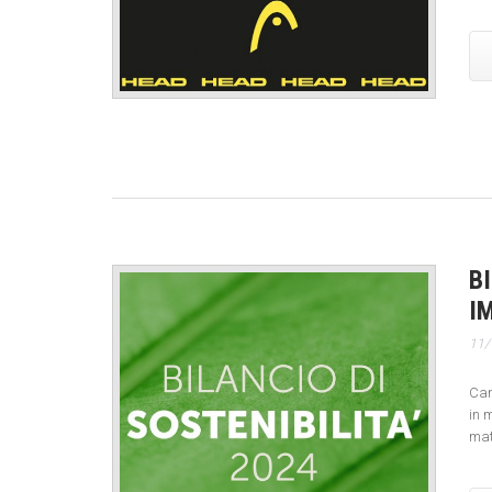
B
I
11/
Car
in m
mat