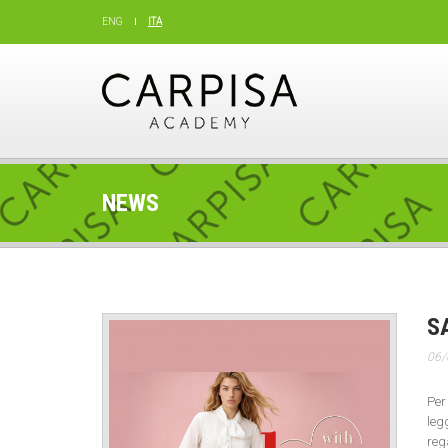
ENG
ITA
NEWS
S
06/
Per
leg
reg