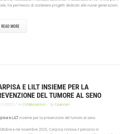
iale, ha permesso di sostenere progetti dedicati alle nuove generazioni.
READ MORE
ARPISA E LILT INSIEME PER LA
REVENZIONE DEL TUMORE AL SENO
11/2025
in
Collaborazioni
by
f.pancani
pisa e LILT
insieme per la prevenzione del tumore al seno.
l’ottobre e nel novembre 2025, Carpisa rinnova il percorso in