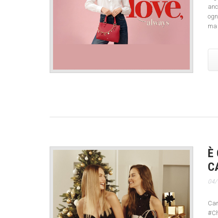
anc
ogn
ma 
È
C
04/
Car
#Ch