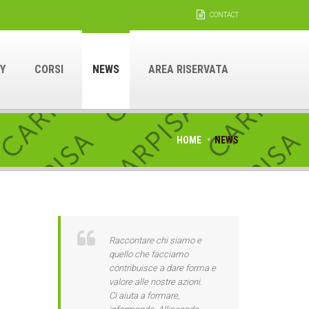
CONTACT
Y
CORSI
NEWS
AREA RISERVATA
HOME
NEWS
Raccontare chi siamo e
quello che facciamo
contribuisce a dare forma e
valore alle nostre azioni.
Ci aiuta a formare,