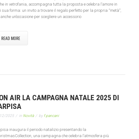
he in vetrofania, accompagna tutta la proposta e celebra l’amore in
i sua forma: un invito a trovare il regalo perfetto per la propria “metà”,
anche un’occasione per scegliere un accessorio
READ MORE
 ON AIR LA CAMPAGNA NATALE 2025 DI
ARPISA
12/2025
in
Novità
by
f.pancani
pisa inaugura il periodo natalizio presentando la
ristmasCollection, una campagna che celebra l’atmosfera più