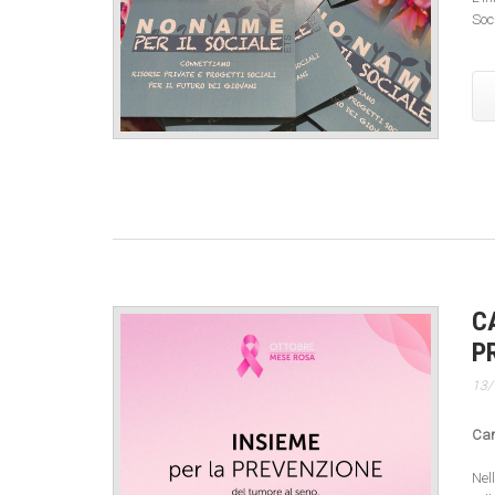
Soc
C
P
13/
Car
Nel