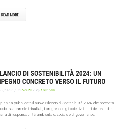
READ MORE
ILANCIO DI SOSTENIBILITÀ 2024: UN
MPEGNO CONCRETO VERSO IL FUTURO
11/2025
in
Novità
by
f.pancani
pisa ha pubblicato il nuovo Bilancio di Sostenibilità 2024, che racconta
odo trasparente i risultati, i progressi e gli obiettivi futuri del brand in
eria di responsabilità ambientale, sociale e di governance.