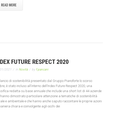
READ MORE
NDEX FUTURE RESPECT 2020
01/2021
in
Novità
by
f.pancani
bilancio di sostenibilità presentato dal Gruppo Pianoforte lo scorso
obre, è stato incluso all’interno dell’Index Future Respect 2020, una
ssifica redatta su base annuale che include una short list di 44 aziende
 hanno dimostrato particolare attenzione a tematiche di sostenibilità
iale e ambientale e che hanno anche saputo raccontare le proprie azioni
maniera chiara e coinvolgente agli occhi dei